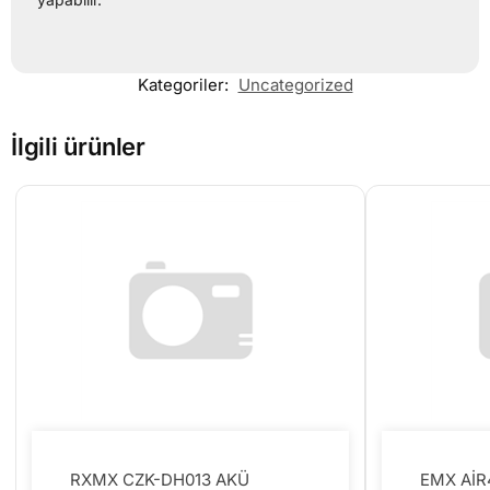
Kategoriler:
Uncategorized
İlgili ürünler
RXMX CZK-DH013 AKÜ
EMX Aİ