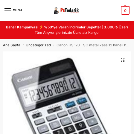
MENU
0
Bahar Kampanyası
%50’ye Varan İndirimler Sepette!
|
3.000 ₺
Üzeri
Tüm Alışverişlerinizde Ücretsiz Kargo!
Ana Sayfa
Uncategorized
Canon HS-20 TSC metal kasa 12 haneli hesap makinası
/
/