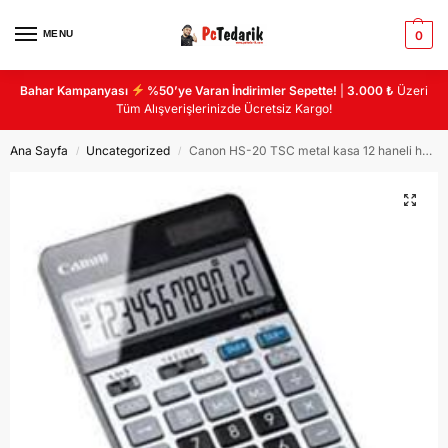
MENU
0
Bahar Kampanyası
%50’ye Varan İndirimler Sepette!
|
3.000 ₺
Üzeri
Tüm Alışverişlerinizde Ücretsiz Kargo!
Ana Sayfa
Uncategorized
Canon HS-20 TSC metal kasa 12 haneli hesap makinası
/
/