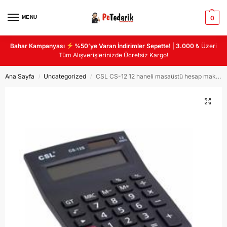
MENU
0
Bahar Kampanyası
%50’ye Varan İndirimler Sepette!
|
3.000 ₺
Üzeri
Tüm Alışverişlerinizde Ücretsiz Kargo!
Ana Sayfa
Uncategorized
CSL CS-12 12 haneli masaüstü hesap makinası
/
/