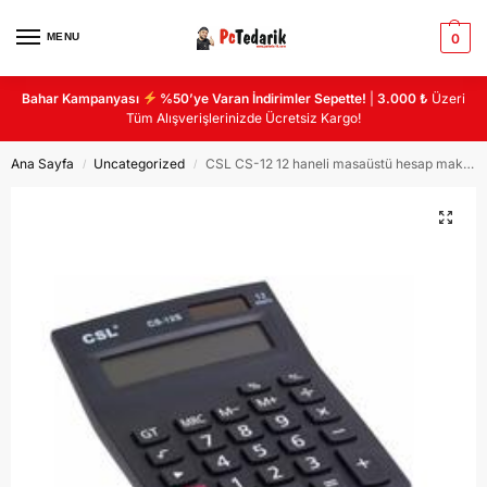
MENU
0
Bahar Kampanyası
%50’ye Varan İndirimler Sepette!
|
3.000 ₺
Üzeri
Tüm Alışverişlerinizde Ücretsiz Kargo!
Ana Sayfa
Uncategorized
CSL CS-12 12 haneli masaüstü hesap makinası
/
/