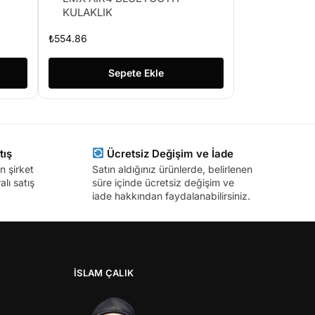
KULAKLIK
₺
554.86
Sepete Ekle
tış
Ücretsiz Değişim ve İade
n şirket
Satın aldığınız ürünlerde, belirlenen
lı satış
süre içinde ücretsiz değişim ve
iade hakkından faydalanabilirsiniz.
İSLAM ÇALIK