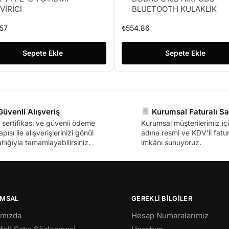
VİRİCİ
BLUETOOTH KULAKLIK
57
₺
554.86
Sepete Ekle
Sepete Ekle
üvenli Alışveriş
Kurumsal Faturalı Sa
sertifikası ve güvenli ödeme
Kurumsal müşterilerimiz içi
apısı ile alışverişlerinizi gönül
adına resmi ve KDV’li fatura
tlığıyla tamamlayabilirsiniz.
imkânı sunuyoruz.
MSAL
GEREKLİ BİLGİLER
ımızda
Hesap Numaralarımız