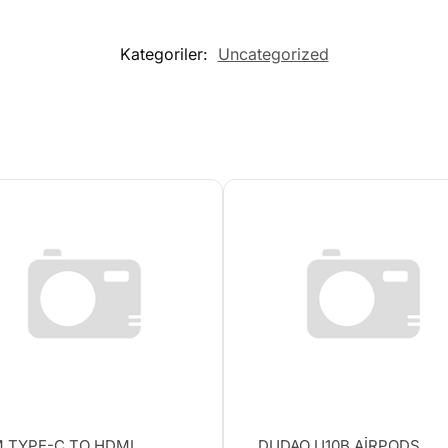
Kategoriler:
Uncategorized
 TYPE-C TO HDMI
DUDAO U10B AİRPODS