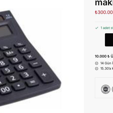
mak
₺
300.00
1 adet s
10.000 ₺ Ü
14 Gün 
15.30’a 