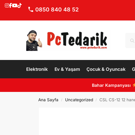
0850 840 48 52
Elektronik
Ev & Yaşam
Çocuk & Oyuncak
G
Bahar Kampanyası
Ana Sayfa
Uncategorized
CSL CS-12 12 hane
/
/