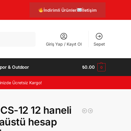
İndirimli Ürünler
İletişim
Ara
Giriş Yap / Kayıt Ol
Sepet
por & Outdoor
₺
0.00
0
inizde Ücretsiz Kargo!
CS-12 12 haneli
aüstü hesap