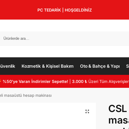
PC TEDARİK | HOŞGELDİNİZ
üvenlik
Kozmetik & Kişisel Bakım
Oto & Bahçe & Yapı
S
%50’ye Varan İndirimler Sepette!
|
3.000 ₺
Üzeri Tüm Alışverişler
li masaüstü hesap makinası
CSL 
mas