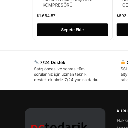
KOMPRESÖRÜ
ÇE
₺
1.664.57
₺
693.
Sepete Ekle
7/24 Destek
G
Satış öncesi ve sonrası tüm
SSL 
sorularınız için uzman teknik
alty
destek ekibimiz 7/24 yanınızdadır.
raha
KURU
Hakk