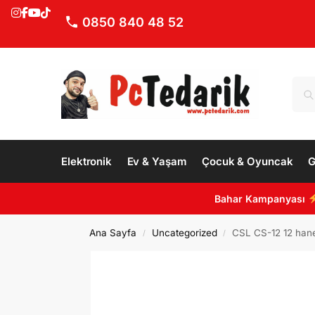
0850 840 48 52
Elektronik
Ev & Yaşam
Çocuk & Oyuncak
G
Bahar Kampanyası
Ana Sayfa
Uncategorized
CSL CS-12 12 hane
/
/