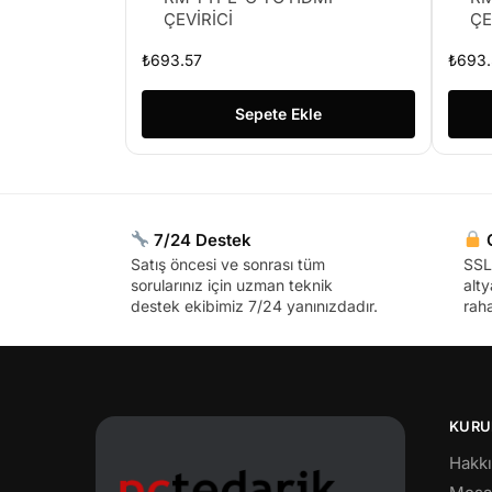
ÇEVİRİCİ
ÇE
₺
693.57
₺
693.
Sepete Ekle
7/24 Destek
G
Satış öncesi ve sonrası tüm
SSL 
sorularınız için uzman teknik
alty
destek ekibimiz 7/24 yanınızdadır.
raha
KURU
Hakk