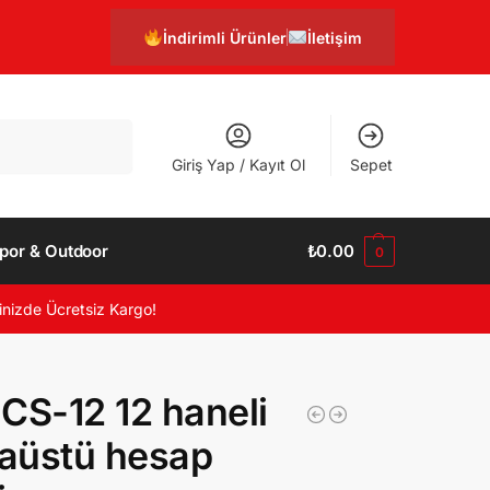
İndirimli Ürünler
İletişim
Ara
Giriş Yap / Kayıt Ol
Sepet
por & Outdoor
₺
0.00
0
inizde Ücretsiz Kargo!
CS-12 12 haneli
aüstü hesap