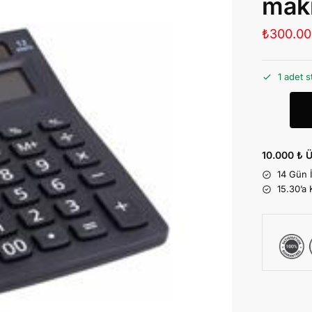
mak
₺
300.00
1 adet s
10.000 ₺ Ü
14 Gün 
15.30’a 