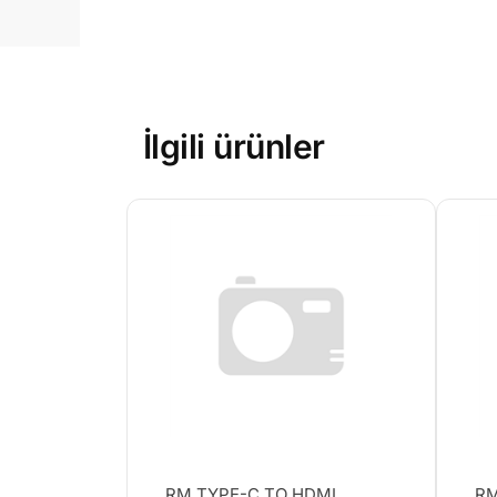
İlgili ürünler
RM TYPE-C TO HDMI
RM