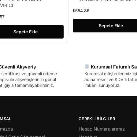
VİRİCİ
₺
554.86
57
Sepete Ekle
Sepete Ekle
üvenli Alışveriş
Kurumsal Faturalı Sa
sertifikası ve güvenli ödeme
Kurumsal müşterilerimiz içi
apısı ile alışverişlerinizi gönül
adına resmi ve KDV’li fatura
tlığıyla tamamlayabilirsiniz.
imkânı sunuyoruz.
MSAL
GEREKLİ BİLGİLER
ımızda
Hesap Numaralarımız