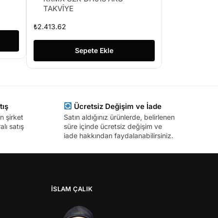
TAKVİYE
₺
2.413.62
Sepete Ekle
tış
Ücretsiz Değişim ve İade
n şirket
Satın aldığınız ürünlerde, belirlenen
lı satış
süre içinde ücretsiz değişim ve
iade hakkından faydalanabilirsiniz.
İSLAM ÇALIK