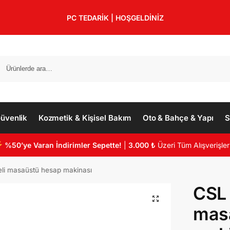
PC TEDARİK | HOŞGELDİNİZ
üvenlik
Kozmetik & Kişisel Bakım
Oto & Bahçe & Yapı
S
%50’ye Varan İndirimler Sepette!
|
3.000 ₺
Üzeri Tüm Alışverişler
li masaüstü hesap makinası
CSL 
mas