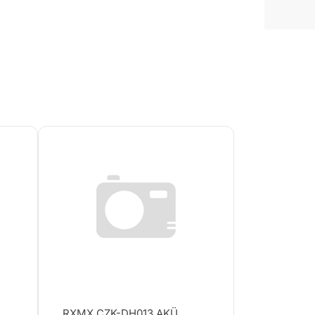
RXMX CZK-DH013 AKÜ