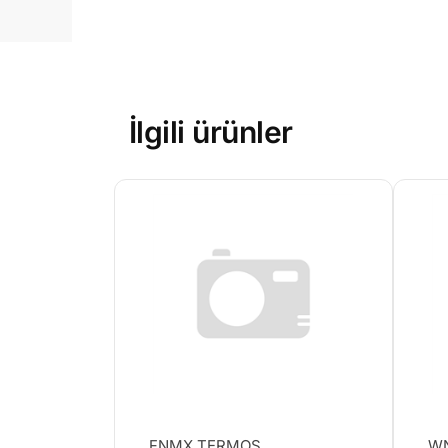
İlgili ürünler
FNMX TERMOS
WN