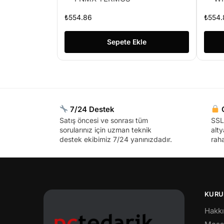
₺
554.86
₺
554.
Sepete Ekle
7/24 Destek
G
Satış öncesi ve sonrası tüm
SSL 
sorularınız için uzman teknik
alty
destek ekibimiz 7/24 yanınızdadır.
raha
KURU
Hakk