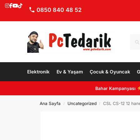
0850 840 48 52
Elektronik
Ev & Yaşam
Çocuk & Oyuncak
G
Bahar Kampanyası
Ana Sayfa
Uncategorized
CSL CS-12 12 hane
/
/