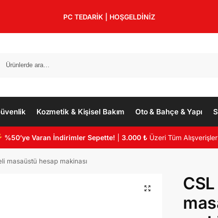
PC TEDARİK | HOŞGELDİNİZ
üvenlik
Kozmetik & Kişisel Bakım
Oto & Bahçe & Yapı
S
%50’ye Varan İndirimler Sepette!
|
3.000 ₺
Üzeri Tüm Alışverişler
li masaüstü hesap makinası
CSL 
mas