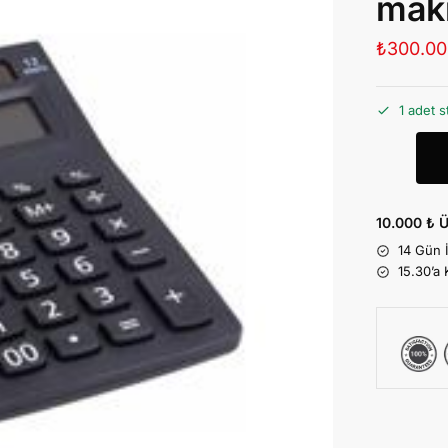
mak
₺
300.00
1 adet s
10.000 ₺ Ü
14 Gün 
15.30’a 