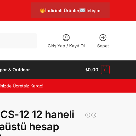
İndirimli Ürünler
İletişim
Ara
Giriş Yap / Kayıt Ol
Sepet
por & Outdoor
₺
0.00
0
inizde Ücretsiz Kargo!
CS-12 12 haneli
aüstü hesap