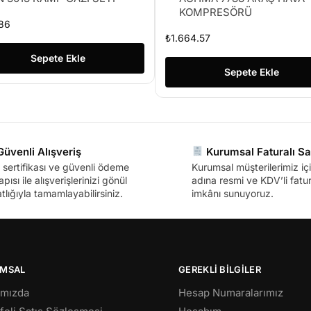
KOMPRESÖRÜ
86
₺
1.664.57
Sepete Ekle
Sepete Ekle
üvenli Alışveriş
Kurumsal Faturalı Sa
sertifikası ve güvenli ödeme
Kurumsal müşterilerimiz içi
apısı ile alışverişlerinizi gönül
adına resmi ve KDV’li fatura
tlığıyla tamamlayabilirsiniz.
imkânı sunuyoruz.
MSAL
GEREKLİ BİLGİLER
ımızda
Hesap Numaralarımız