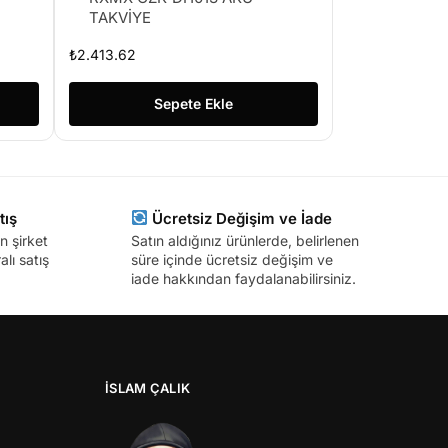
TAKVİYE
₺
2.413.62
Sepete Ekle
tış
Ücretsiz Değişim ve İade
n şirket
Satın aldığınız ürünlerde, belirlenen
lı satış
süre içinde ücretsiz değişim ve
iade hakkından faydalanabilirsiniz.
İSLAM ÇALIK