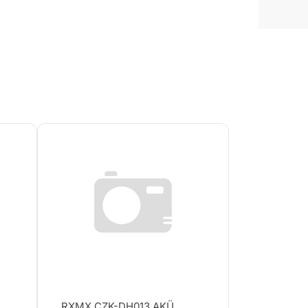
RXMX CZK-DH013 AKÜ