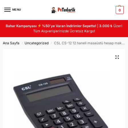
MENU
0
Bahar Kampanyası
%50’ye Varan İndirimler Sepette!
|
3.000 ₺
Üzeri
Tüm Alışverişlerinizde Ücretsiz Kargo!
Ana Sayfa
Uncategorized
CSL CS-12 12 haneli masaüstü hesap makinası
/
/