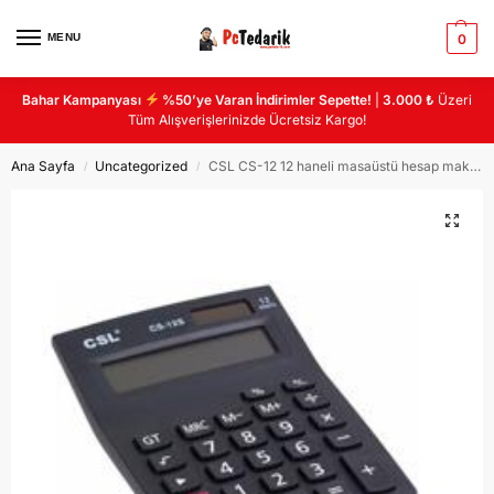
MENU
0
Bahar Kampanyası
%50’ye Varan İndirimler Sepette!
|
3.000 ₺
Üzeri
Tüm Alışverişlerinizde Ücretsiz Kargo!
Ana Sayfa
Uncategorized
CSL CS-12 12 haneli masaüstü hesap makinası
/
/