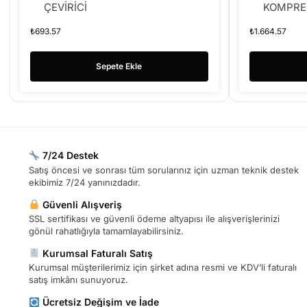
ÇEVİRİCİ
KOMPRE
₺
693.57
₺
1.664.57
Sepete Ekle
7/24 Destek
Satış öncesi ve sonrası tüm sorularınız için uzman teknik destek
ekibimiz 7/24 yanınızdadır.
Güvenli Alışveriş
SSL sertifikası ve güvenli ödeme altyapısı ile alışverişlerinizi
gönül rahatlığıyla tamamlayabilirsiniz.
Kurumsal Faturalı Satış
Kurumsal müşterilerimiz için şirket adına resmi ve KDV’li faturalı
satış imkânı sunuyoruz.
Ücretsiz Değişim ve İade