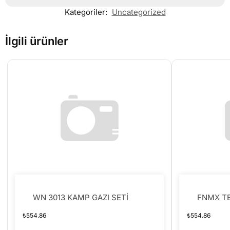
Kategoriler:
Uncategorized
İlgili ürünler
WN 3013 KAMP GAZI SETİ
FNMX T
₺
554.86
₺
554.86