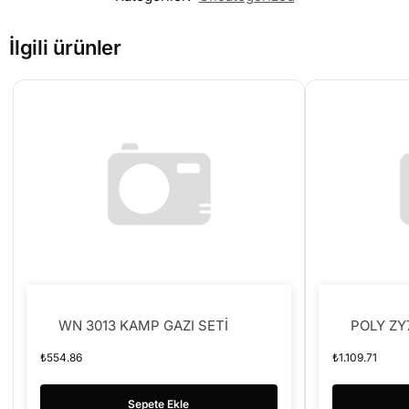
İlgili ürünler
WN 3013 KAMP GAZI SETİ
POLY ZY
₺
554.86
₺
1.109.71
Sepete Ekle