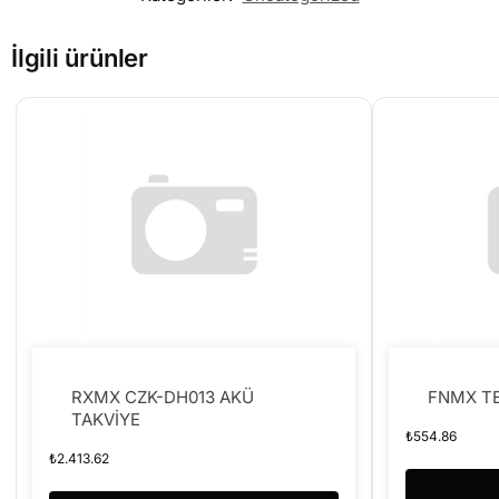
İlgili ürünler
RXMX CZK-DH013 AKÜ
FNMX T
TAKVİYE
₺
554.86
₺
2.413.62