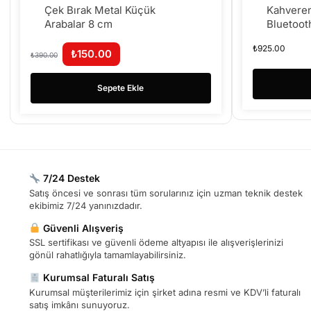
Çek Bırak Metal Küçük
Kahveren
Arabalar 8 cm
Bluetoo
Kart Mod
₺
925.00
₺
150.00
₺
390.00
Sepete Ekle
7/24 Destek
Satış öncesi ve sonrası tüm sorularınız için uzman teknik destek
ekibimiz 7/24 yanınızdadır.
Güvenli Alışveriş
SSL sertifikası ve güvenli ödeme altyapısı ile alışverişlerinizi
gönül rahatlığıyla tamamlayabilirsiniz.
Kurumsal Faturalı Satış
Kurumsal müşterilerimiz için şirket adına resmi ve KDV’li faturalı
satış imkânı sunuyoruz.