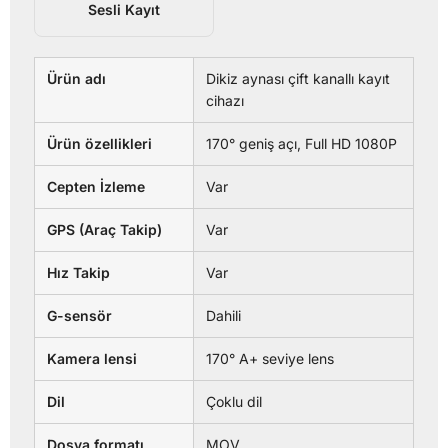
Sesli Kayıt
Ürün adı
Dikiz aynası çift kanallı kayıt
cihazı
Ürün özellikleri
170° geniş açı, Full HD 1080P
Cepten İzleme
Var
GPS (Araç Takip)
Var
Hız Takip
Var
G-sensör
Dahili
Kamera lensi
170° A+ seviye lens
Dil
Çoklu dil
Dosya formatı
MOV