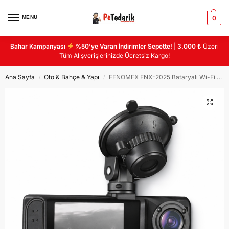
MENU
0
Bahar Kampanyası
%50’ye Varan İndirimler Sepette!
|
3.000 ₺
Üzeri
Tüm Alışverişlerinizde Ücretsiz Kargo!
Ana Sayfa
Oto & Bahçe & Yapı
FENOMEX FNX-2025 Bataryalı Wi-Fi 1080P Araç Kamerası – Cep Telefonu İle İzleme
/
/