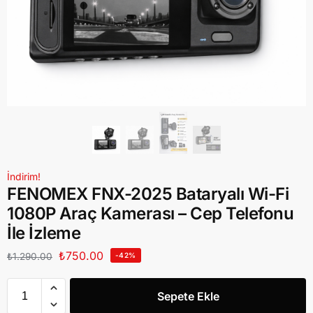
İndirim!
FENOMEX FNX-2025 Bataryalı Wi-Fi
1080P Araç Kamerası – Cep Telefonu
İle İzleme
₺
750.00
₺
1.290.00
-42%
Sepete Ekle