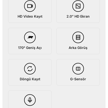
HD Video Kayıt
2.0” HD Ekran
170°
170° Geniş Açı
Arka Görüş
Döngü Kayıt
G-Sensör