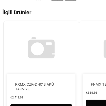
İlgili ürünler
RXMX CZK-DH013 AKÜ
FNMX T
TAKVİYE
₺
554.86
₺
2.413.62