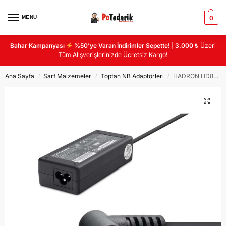
MENU
0
Bahar Kampanyası
%50’ye Varan İndirimler Sepette!
|
3.000 ₺
Üzeri
Tüm Alışverişlerinizde Ücretsiz Kargo!
Ana Sayfa
Sarf Malzemeler
Toptan NB Adaptörleri
HADRON HD8823 NOTEBOOK ADAPTÖR 19V 3.12A 3.5*1.35 CASPER
/
/
/