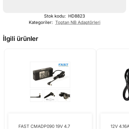
Stok kodu:
HD8823
Kategoriler:
Toptan NB Adaptörleri
İlgili ürünler
FAST CMADP090 19V 4.7
12V 4.16