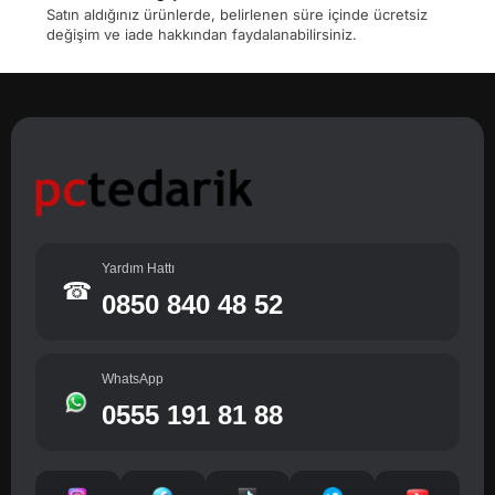
Satın aldığınız ürünlerde, belirlenen süre içinde ücretsiz
değişim ve iade hakkından faydalanabilirsiniz.
Yardım Hattı
☎
0850 840 48 52
WhatsApp
0555 191 81 88