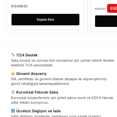
₺
13.058.52
₺
5
₺
800.00
Sepete Ekle
7/24 Destek
Satış öncesi ve sonrası tüm sorularınız için uzman teknik destek
ekibimiz 7/24 yanınızdadır.
Güvenli Alışveriş
SSL sertifikası ve güvenli ödeme altyapısı ile alışverişlerinizi
gönül rahatlığıyla tamamlayabilirsiniz.
Kurumsal Faturalı Satış
Kurumsal müşterilerimiz için şirket adına resmi ve KDV’li faturalı
satış imkânı sunuyoruz.
Ücretsiz Değişim ve İade
Satın aldığınız ürünlerde, belirlenen süre içinde ücretsiz