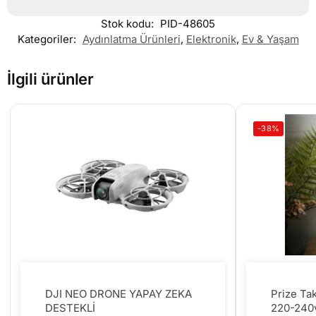
Stok kodu:
PID-48605
Kategoriler:
Aydınlatma Ürünleri
,
Elektronik
,
Ev & Yaşam
İlgili ürünler
-38%
DJI NEO DRONE YAPAY ZEKA
Prize Ta
DESTEKLİ
220-240