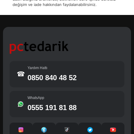
değişim ve iade hakkından faydalanabilirsiniz.
Yardım Hattı
☎
0850 840 48 52
WhatsApp
0555 191 81 88