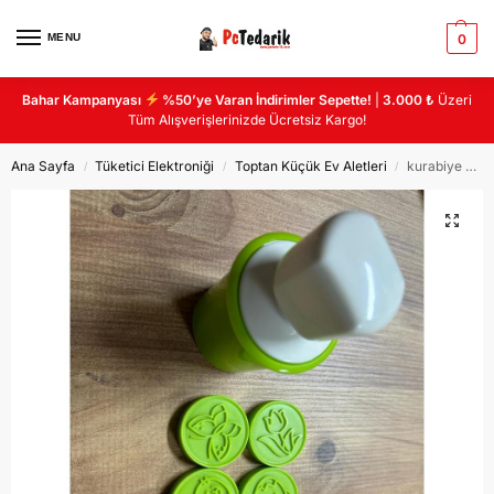
MENU
0
Bahar Kampanyası
%50’ye Varan İndirimler Sepette!
|
3.000 ₺
Üzeri
Tüm Alışverişlerinizde Ücretsiz Kargo!
Ana Sayfa
Tüketici Elektroniği
Toptan Küçük Ev Aletleri
kurabiye şekil kalıbı
/
/
/