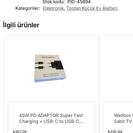
Stok kodu:
PID-45894
Kategoriler:
Elektronik
,
Toptan Küçük Ev Aletleri
İlgili ürünler
45W PD ADAPTOR Super Fast
Wellbox
Charging + USB-C to USB-C
Sabit TV
Kablo(5A)
₺
307.26
₺
230.44