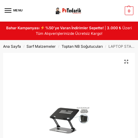
MENU
0
Bahar Kampanyası
%50’ye Varan İndirimler Sepette!
|
3.000 ₺
Üzeri
Tüm Alışverişlerinizde Ücretsiz Kargo!
Ana Sayfa
Sarf Malzemeler
Toptan NB Soğutucuları
LAPTOP STAND GOBAX SOGUTUCU
/
/
/