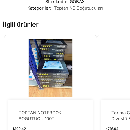
Stok kodu:
GOBAX
Kategoriler:
Toptan NB Soğutucuları
İlgili ürünler
TOPTAN NOTEBOOK
Torima C
SOGUTUCU 100TL
Dizüstü 
Soğutma
₺
102.42
₺
716.94