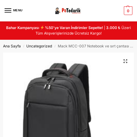
MENU
0
Bahar Kampanyası
%50’ye Varan İndirimler Sepette!
|
3.000 ₺
Üzeri
Tüm Alışverişlerinizde Ücretsiz Kargo!
Ana Sayfa
Uncategorized
Mack MCC-007 Notebook ve sırt çantası geniş 3 bölmeli USB çıkışlı
/
/