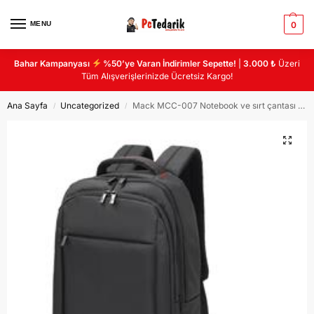
MENU
0
Bahar Kampanyası
%50’ye Varan İndirimler Sepette!
|
3.000 ₺
Üzeri
Tüm Alışverişlerinizde Ücretsiz Kargo!
Ana Sayfa
Uncategorized
Mack MCC-007 Notebook ve sırt çantası geniş 3 bölmeli USB çıkışlı
/
/