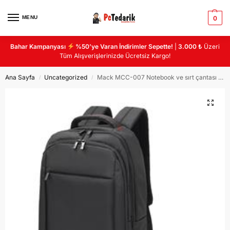
MENU
0
Bahar Kampanyası
%50’ye Varan İndirimler Sepette!
|
3.000 ₺
Üzeri
Tüm Alışverişlerinizde Ücretsiz Kargo!
Ana Sayfa
Uncategorized
Mack MCC-007 Notebook ve sırt çantası geniş 3 bölmeli USB çıkışlı
/
/