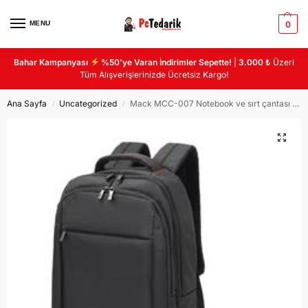
MENU
0
Bahar Kampanyası
%50’ye Varan İndirimler Sepette!
|
3.000 ₺
Üzeri
Tüm Alışverişlerinizde Ücretsiz Kargo!
Ana Sayfa
Uncategorized
Mack MCC-007 Notebook ve sırt çantası geniş 3 bölmeli USB çıkışlı
/
/