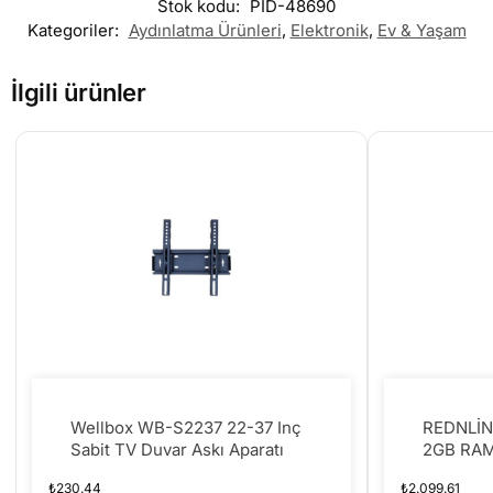
Stok kodu:
PID-48690
Kategoriler:
Aydınlatma Ürünleri
,
Elektronik
,
Ev & Yaşam
İlgili ürünler
Wellbox WB-S2237 22-37 Inç
REDNLİN
Sabit TV Duvar Askı Aparatı
2GB RAM
TVBOX
₺
230.44
₺
2.099.61