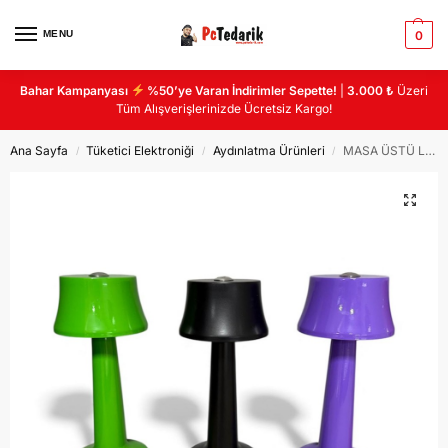
MENU
0
Bahar Kampanyası
%50’ye Varan İndirimler Sepette!
|
3.000 ₺
Üzeri
Tüm Alışverişlerinizde Ücretsiz Kargo!
Ana Sayfa
Tüketici Elektroniği
Aydınlatma Ürünleri
MASA ÜSTÜ LAMBA MANTAR BEYAZ
/
/
/