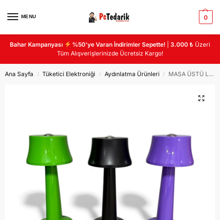
MENU
0
Bahar Kampanyası
%50’ye Varan İndirimler Sepette!
|
3.000 ₺
Üzeri
Tüm Alışverişlerinizde Ücretsiz Kargo!
Ana Sayfa
Tüketici Elektroniği
Aydınlatma Ürünleri
MASA ÜSTÜ LAMBA MANTAR SİYAH
/
/
/