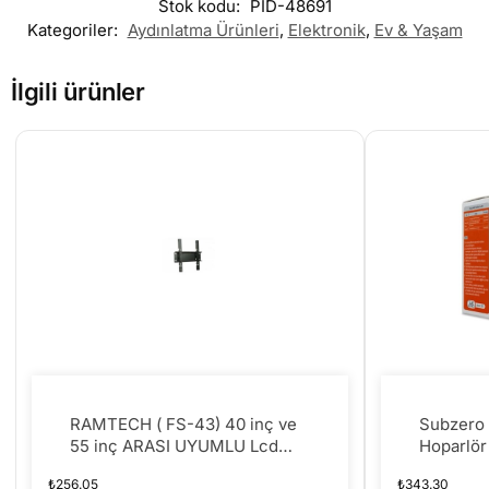
Stok kodu:
PID-48691
Kategoriler:
Aydınlatma Ürünleri
,
Elektronik
,
Ev & Yaşam
İlgili ürünler
RAMTECH ( FS-43) 40 inç ve
Subzero 
55 inç ARASI UYUMLU Lcd
Hoparlör
Led plazma Tv
₺
256.05
₺
343.30