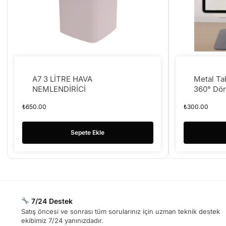
A7 3 LİTRE HAVA
Metal Ta
NEMLENDİRİCİ
360° Dön
Standı T
₺
650.00
₺
300.00
Tutucu 
Sepete Ekle
7/24 Destek
Satış öncesi ve sonrası tüm sorularınız için uzman teknik destek
ekibimiz 7/24 yanınızdadır.