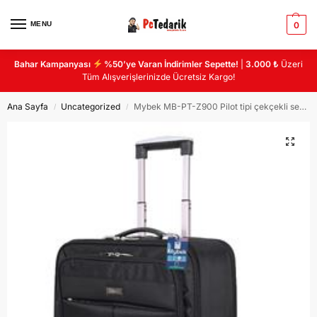
MENU
0
Bahar Kampanyası
%50’ye Varan İndirimler Sepette!
|
3.000 ₺
Üzeri
Tüm Alışverişlerinizde Ücretsiz Kargo!
Ana Sayfa
Uncategorized
Mybek MB-PT-Z900 Pilot tipi çekçekli seyahat çantası 5 bölmeli
/
/