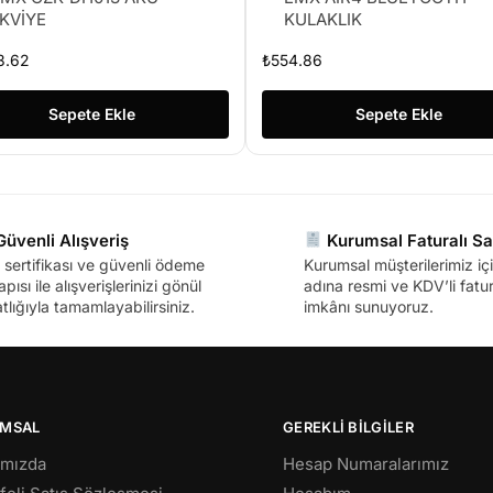
KVİYE
KULAKLIK
3.62
₺
554.86
Sepete Ekle
Sepete Ekle
üvenli Alışveriş
Kurumsal Faturalı Sa
sertifikası ve güvenli ödeme
Kurumsal müşterilerimiz içi
apısı ile alışverişlerinizi gönül
adına resmi ve KDV’li fatura
tlığıyla tamamlayabilirsiniz.
imkânı sunuyoruz.
MSAL
GEREKLİ BİLGİLER
ımızda
Hesap Numaralarımız