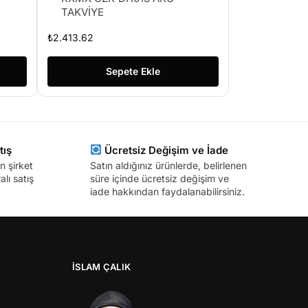
TAKVİYE
₺
2.413.62
Sepete Ekle
tış
Ücretsiz Değişim ve İade
n şirket
Satın aldığınız ürünlerde, belirlenen
lı satış
süre içinde ücretsiz değişim ve
iade hakkından faydalanabilirsiniz.
İSLAM ÇALIK