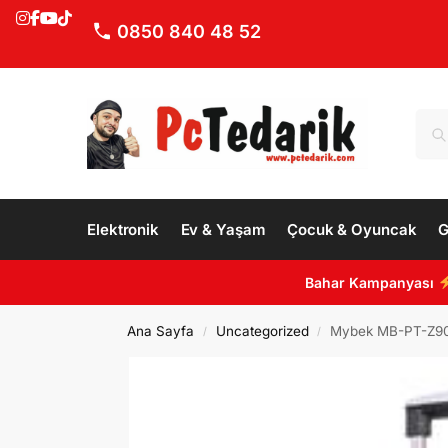
0850 840 48 52
Elektronik
Ev & Yaşam
Çocuk & Oyuncak
G
Bahar Kampanyası
Ana Sayfa
Uncategorized
Mybek MB-PT-Z900 P
/
/