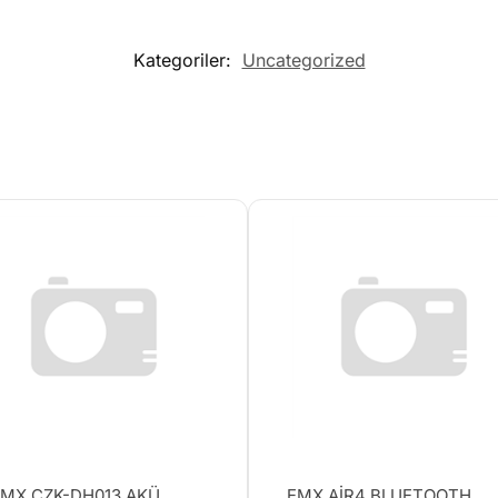
Kategoriler:
Uncategorized
MX CZK-DH013 AKÜ
EMX AİR4 BLUETOOTH