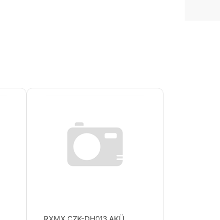
RXMX CZK-DH013 AKÜ