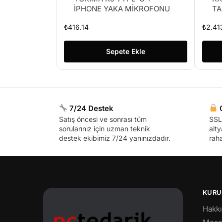
İPHONE YAKA MİKROFONU
TA
₺
416.14
₺
2.41
Sepete Ekle
7/24 Destek
G
Satış öncesi ve sonrası tüm
SSL 
sorularınız için uzman teknik
alty
destek ekibimiz 7/24 yanınızdadır.
raha
KURU
Hakk