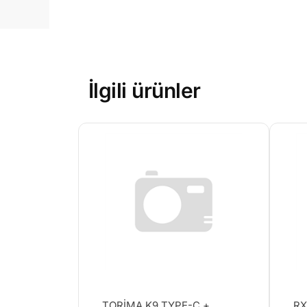
İlgili ürünler
TORİMA K9 TYPE-C +
RX