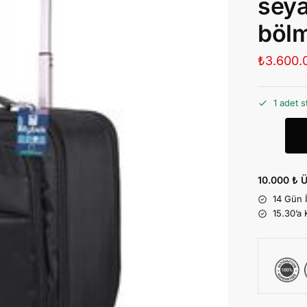
seya
bölm
₺
3.600.
1 adet s
10.000 ₺ Ü
14 Gün 
15.30’a 