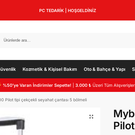
PC TEDARİK | HOŞGELDİNİZ
üvenlik
Kozmetik & Kişisel Bakım
Oto & Bahçe & Yapı
S
%50’ye Varan İndirimler Sepette!
|
3.000 ₺
Üzeri Tüm Alışverişler
ilot tipi çekçekli seyahat çantası 5 bölmeli
Myb
Pilot