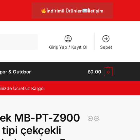
İndirimli Ürünler
İletişim
Ara
Giriş Yap / Kayıt Ol
Sepet
por & Outdoor
₺
0.00
0
inizde Ücretsiz Kargo!
ek MB-PT-Z900
 tipi çekçekli