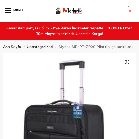
MENU
0
Bahar Kampanyası
%50’ye Varan İndirimler Sepette!
|
3.000 ₺
Üzeri
Tüm Alışverişlerinizde Ücretsiz Kargo!
Ana Sayfa
Uncategorized
Mybek MB-PT-Z900 Pilot tipi çekçekli seyahat çantası 5 bölmeli
/
/