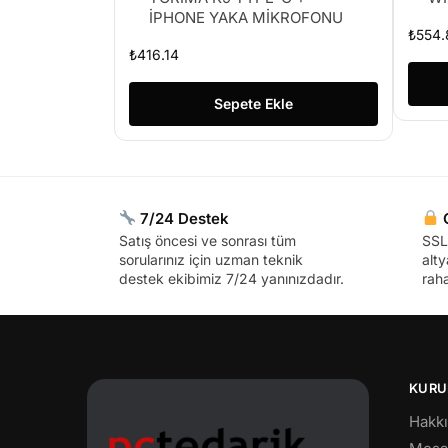
İPHONE YAKA MİKROFONU
₺
554.
₺
416.14
Sepete Ekle
7/24 Destek
G
Satış öncesi ve sonrası tüm
SSL 
sorularınız için uzman teknik
alty
destek ekibimiz 7/24 yanınızdadır.
raha
KURU
Hakk