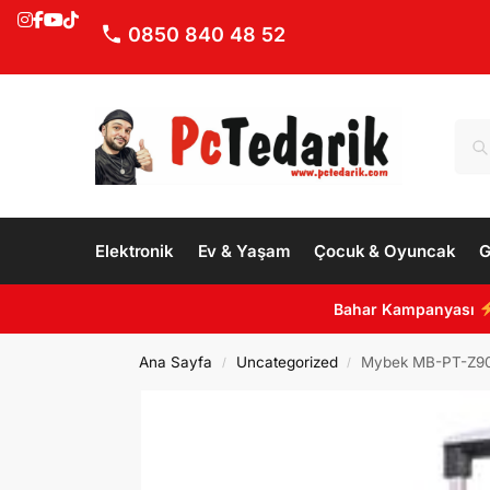
0850 840 48 52
Elektronik
Ev & Yaşam
Çocuk & Oyuncak
G
Bahar Kampanyası
Ana Sayfa
Uncategorized
Mybek MB-PT-Z900 P
/
/