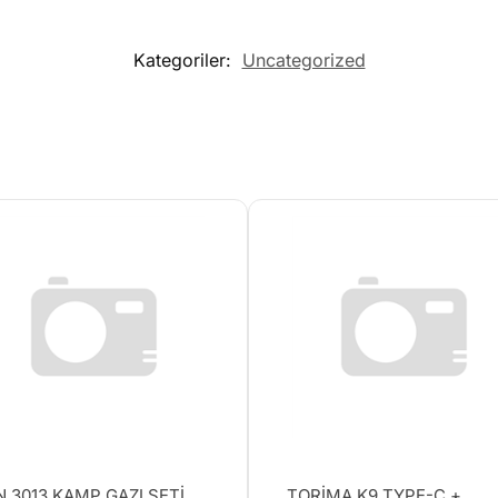
Kategoriler:
Uncategorized
 3013 KAMP GAZI SETİ
TORİMA K9 TYPE-C +