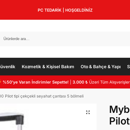
PC TEDARİK | HOŞGELDİNİZ
üvenlik
Kozmetik & Kişisel Bakım
Oto & Bahçe & Yapı
S
%50’ye Varan İndirimler Sepette!
|
3.000 ₺
Üzeri Tüm Alışverişler
ilot tipi çekçekli seyahat çantası 5 bölmeli
Myb
Pilot