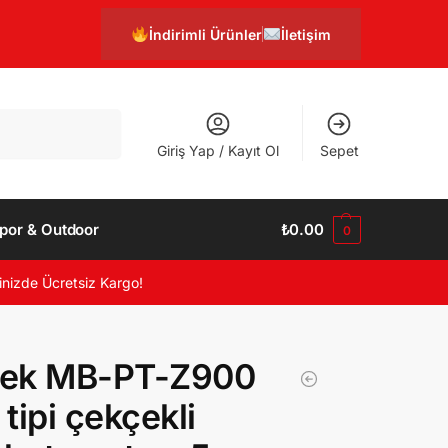
İndirimli Ürünler
İletişim
Ara
Giriş Yap / Kayıt Ol
Sepet
por & Outdoor
₺
0.00
0
inizde Ücretsiz Kargo!
ek MB-PT-Z900
 tipi çekçekli