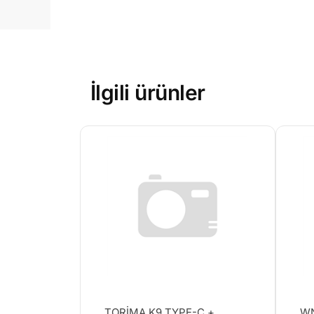
İlgili ürünler
TORİMA K9 TYPE-C +
WN