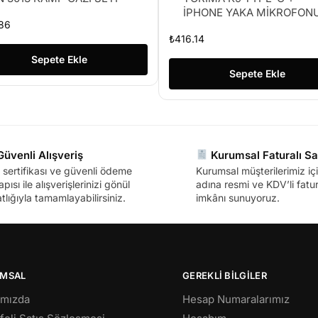
İPHONE YAKA MİKROFON
86
₺
416.14
Sepete Ekle
Sepete Ekle
üvenli Alışveriş
Kurumsal Faturalı Sa
sertifikası ve güvenli ödeme
Kurumsal müşterilerimiz içi
apısı ile alışverişlerinizi gönül
adına resmi ve KDV’li fatura
tlığıyla tamamlayabilirsiniz.
imkânı sunuyoruz.
MSAL
GEREKLİ BİLGİLER
ımızda
Hesap Numaralarımız