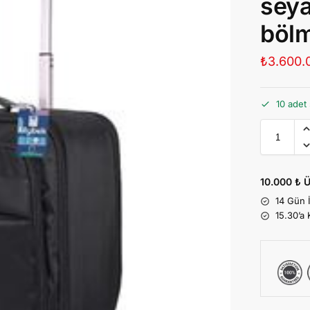
seya
bölm
₺
3.600.
10 adet 
10.000 ₺ Ü
14 Gün 
15.30’a 