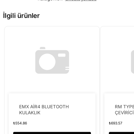
İlgili ürünler
EMX AİR4 BLUETOOTH
RM TYPE
KULAKLIK
ÇEVİRİCİ
₺
554.86
₺
693.57