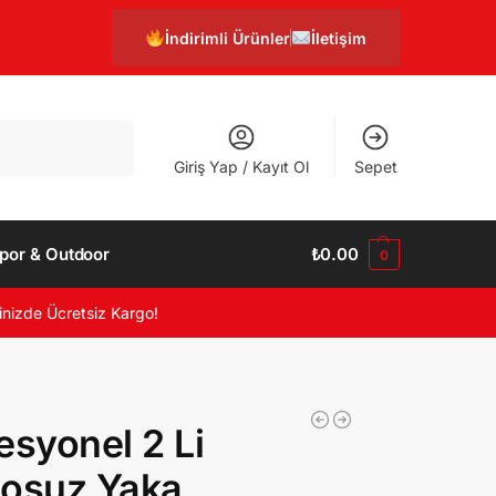
İndirimli Ürünler
İletişim
Ara
Giriş Yap / Kayıt Ol
Sepet
por & Outdoor
₺
0.00
0
inizde Ücretsiz Kargo!
esyonel 2 Li
losuz Yaka