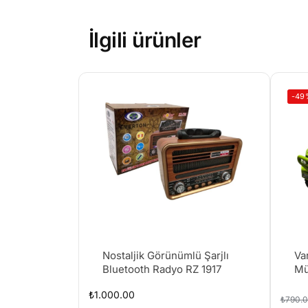
İlgili ürünler
-49
Nostaljik Görünümlü Şarjlı
Va
Bluetooth Radyo RZ 1917
Mü
18
₺
1.000.00
₺
790.