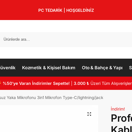
PC TEDARİK | HOŞGELDİNİZ
üvenlik
Kozmetik & Kişisel Bakım
Oto & Bahçe & Yapı
S
%50’ye Varan İndirimler Sepette!
|
3.000 ₺
Üzeri Tüm Alışverişler
suz Yaka Mikrofonu 3in1 Mikrofon Type-C/lightning/jack
İndirim!
Prof
Kab