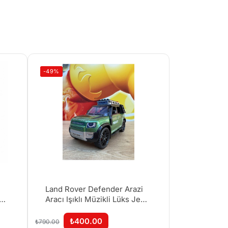
-49%
Land Rover Defender Arazi
Aracı Işıklı Müzikli Lüks Jeep
le
Defender Mdoel Araba
Sürtmeli 17CM
₺
400.00
₺
790.00