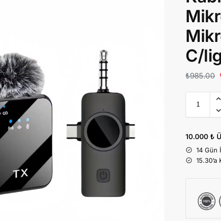
Mikr
Mikr
C/li
₺
985.00
10.000 ₺ Ü
14 Gün 
15.30’a 