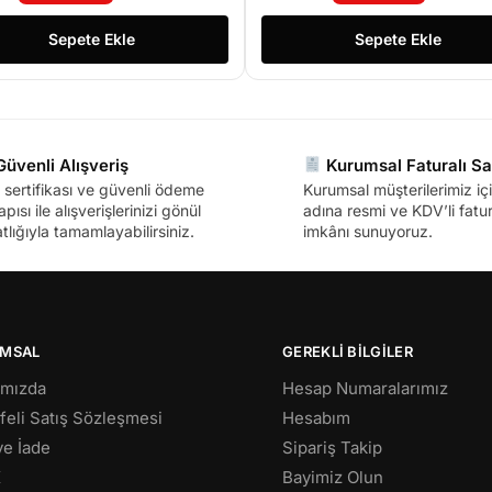
Sepete Ekle
Sepete Ekle
üvenli Alışveriş
Kurumsal Faturalı Sa
sertifikası ve güvenli ödeme
Kurumsal müşterilerimiz içi
apısı ile alışverişlerinizi gönül
adına resmi ve KDV’li fatura
tlığıyla tamamlayabilirsiniz.
imkânı sunuyoruz.
MSAL
GEREKLİ BİLGİLER
ımızda
Hesap Numaralarımız
eli Satış Sözleşmesi
Hesabım
 ve İade
Sipariş Takip
K
Bayimiz Olun