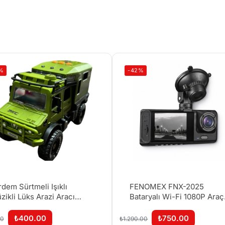
%
-42%
rdem Sürtmeli Işıklı
FENOMEX FNX-2025
zikli Lüks Arazi Aracı
Bataryalı Wi-Fi 1080P Araç
CM
Kamerası – Cep Telefonu İ
İzleme
₺
400.00
₺
750.00
00
₺
1.290.00