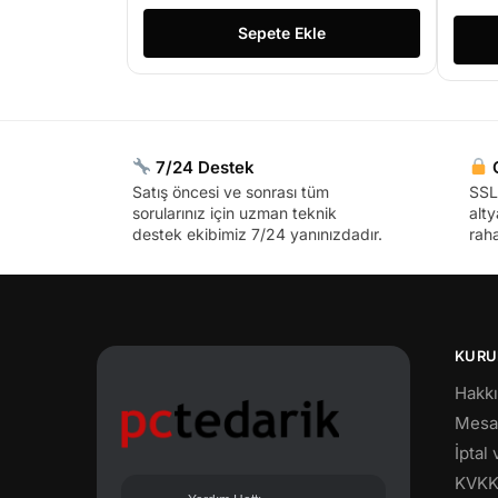
Sepete Ekle
7/24 Destek
G
Satış öncesi ve sonrası tüm
SSL 
sorularınız için uzman teknik
alty
destek ekibimiz 7/24 yanınızdadır.
raha
KURU
Hakk
Mesaf
İptal
KVK