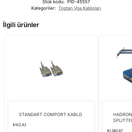
Stok kodu:
PID-45557
Kategoriler:
Toptan Vga Kabloları
İlgili ürünler
STANDART COMPORT KABLO
HADRON
SPLITTE
₺
102.42
₺
1.382.67