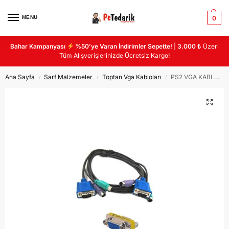
MENU
0
Bahar Kampanyası
%50’ye Varan İndirimler Sepette!
|
3.000 ₺
Üzeri
Tüm Alışverişlerinizde Ücretsiz Kargo!
Ana Sayfa
Sarf Malzemeler
Toptan Vga Kabloları
PS2 VGA KABLO 1.8MT
/
/
/