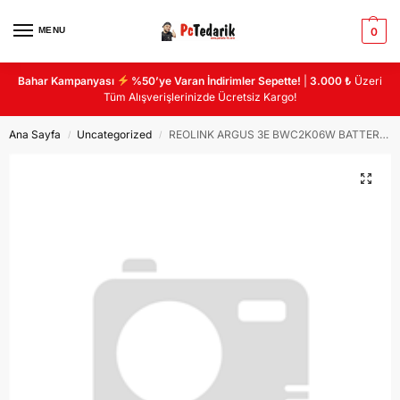
MENU
0
Bahar Kampanyası
%50’ye Varan İndirimler Sepette!
|
3.000 ₺
Üzeri
Tüm Alışverişlerinizde Ücretsiz Kargo!
Ana Sayfa
Uncategorized
REOLINK ARGUS 3E BWC2K06W BATTERY WI-FI KAMERA
/
/