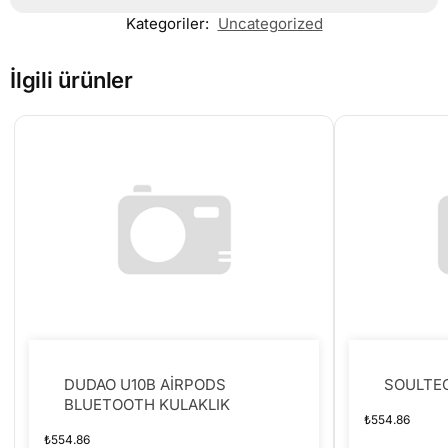
Kategoriler:
Uncategorized
İlgili ürünler
DUDAO U10B AİRPODS
SOULTEC
BLUETOOTH KULAKLIK
₺
554.86
₺
554.86