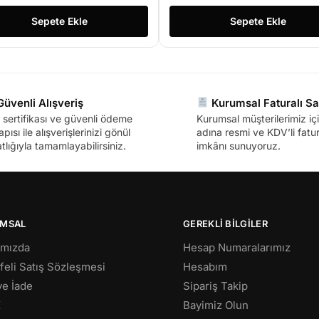
Sepete Ekle
Sepete Ekle
üvenli Alışveriş
Kurumsal Faturalı Sa
sertifikası ve güvenli ödeme
Kurumsal müşterilerimiz içi
apısı ile alışverişlerinizi gönül
adına resmi ve KDV’li fatura
tlığıyla tamamlayabilirsiniz.
imkânı sunuyoruz.
MSAL
GEREKLİ BİLGİLER
ımızda
Hesap Numaralarımız
eli Satış Sözleşmesi
Hesabım
 ve İade
Sipariş Takip
K
Bayimiz Olun