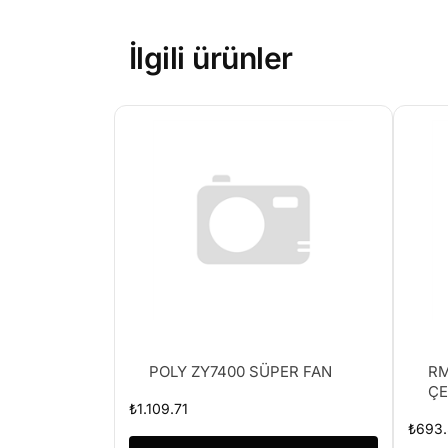
İlgili ürünler
POLY ZY7400 SÜPER FAN
RM
ÇE
₺
1.109.71
₺
693.