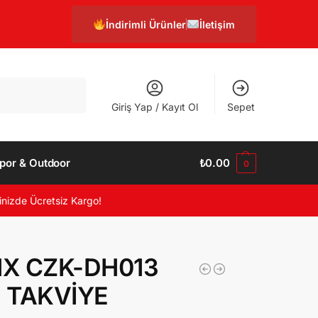
İndirimli Ürünler
İletişim
Ara
Giriş Yap / Kayıt Ol
Sepet
por & Outdoor
₺
0.00
0
inizde Ücretsiz Kargo!
X CZK-DH013
 TAKVİYE