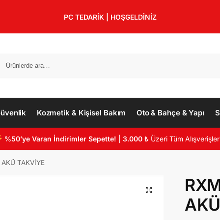
PC TEDARİK | HOŞGELDİNİZ
üvenlik
Kozmetik & Kişisel Bakım
Oto & Bahçe & Yapı
S
%50’ye Varan İndirimler Sepette!
|
3.000 ₺
Üzeri Tüm Alışverişler
 AKÜ TAKVİYE
RXM
AKÜ