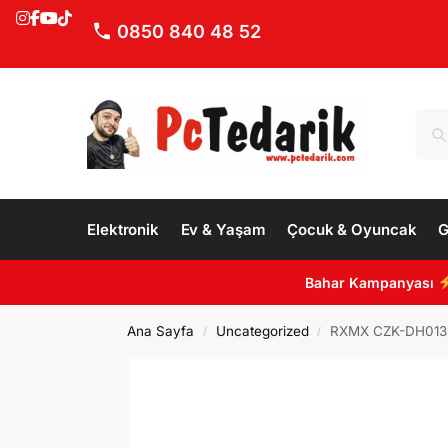
0850 840 48 52
Elektronik
Ev & Yaşam
Çocuk & Oyuncak
G
Bahar Kampanyası
Ana Sayfa
Uncategorized
RXMX CZK-DH013
/
/