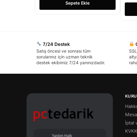
Sepete Ekle
7/24 Destek
G
Satış öncesi ve sonrası tüm
SSL 
sorularınız için uzman teknik
alty
destek ekibimiz 7/24 yanınızdadır.
raha
KURU
Hakk
Mesaf
İptal
KVK
Yardım Hattı