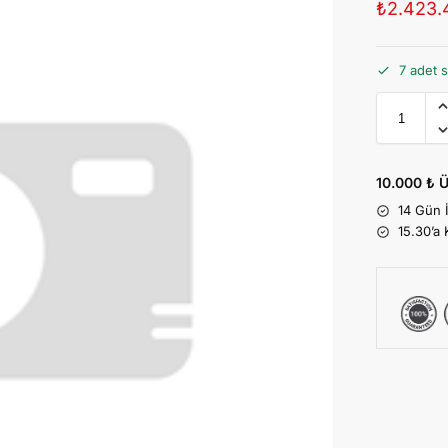
₺
2.423.
7 adet s
10.000 ₺ Ü
14 Gün 
15.30’a 