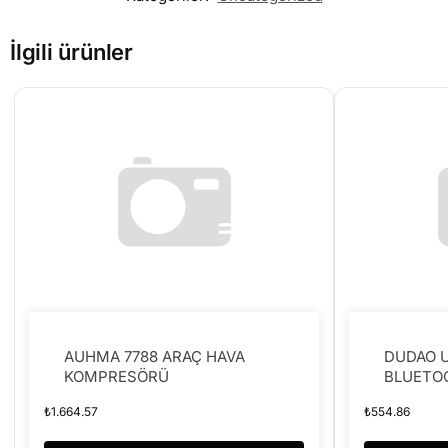
İlgili ürünler
AUHMA 7788 ARAÇ HAVA
DUDAO U
KOMPRESÖRÜ
BLUETO
₺
1.664.57
₺
554.86