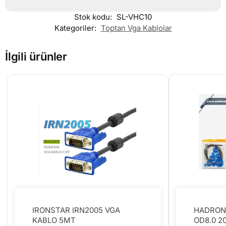
Stok kodu:
SL-VHC10
Kategoriler:
Toptan Vga Kablolar
İlgili ürünler
IRONSTAR IRN2005 VGA
HADRON
KABLO 5MT
OD8.0 2