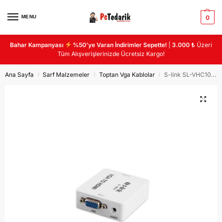
MENU
0
Bahar Kampanyası
%50’ye Varan İndirimler Sepette!
|
3.000 ₺
Üzeri
Tüm Alışverişlerinizde Ücretsiz Kargo!
Ana Sayfa
Sarf Malzemeler
Toptan Vga Kablolar
S-link SL-VHC10 VGA To HDMI Mini Model Dönüştürücü
/
/
/