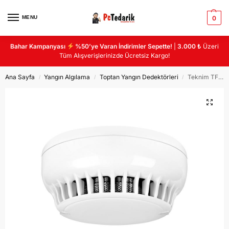
MENU
0
Bahar Kampanyası
%50’ye Varan İndirimler Sepette!
|
3.000 ₺
Üzeri
Tüm Alışverişlerinizde Ücretsiz Kargo!
Ana Sayfa
Yangın Algılama
Toptan Yangın Dedektörleri
Teknim TFD-4230 Konvansiyonel Optik Duman Dedektörü (Taban Hariç), LPCB
/
/
/