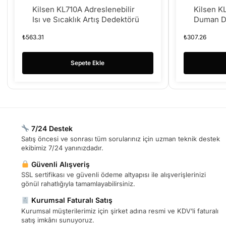
Kilsen KL710A Adreslenebilir
Kilsen K
Isı ve Sıcaklık Artış Dedektörü
Duman D
₺
563.31
₺
307.26
Sepete Ekle
7/24 Destek
Satış öncesi ve sonrası tüm sorularınız için uzman teknik destek
ekibimiz 7/24 yanınızdadır.
Güvenli Alışveriş
SSL sertifikası ve güvenli ödeme altyapısı ile alışverişlerinizi
gönül rahatlığıyla tamamlayabilirsiniz.
Kurumsal Faturalı Satış
Kurumsal müşterilerimiz için şirket adına resmi ve KDV’li faturalı
satış imkânı sunuyoruz.