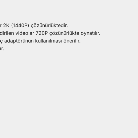
i
ar 2K (1440P) çözünürlüktedir.
irilen videolar 720P çözünürlükte oynatılır.
ç adaptörünün kullanılması önerilir.
r.