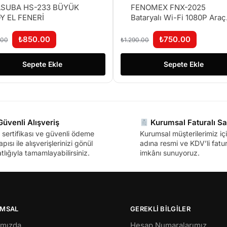
SUBA HS-233 BÜYÜK
FENOMEX FNX-2025
Y EL FENERİ
Bataryalı Wi-Fi 1080P Araç
Kamerası – Cep Telefonu İ
İzleme
₺
850.00
₺
750.00
.00
₺
1.290.00
Sepete Ekle
Sepete Ekle
üvenli Alışveriş
Kurumsal Faturalı Sa
sertifikası ve güvenli ödeme
Kurumsal müşterilerimiz içi
apısı ile alışverişlerinizi gönül
adına resmi ve KDV’li fatura
tlığıyla tamamlayabilirsiniz.
imkânı sunuyoruz.
MSAL
GEREKLİ BİLGİLER
ımızda
Hesap Numaralarımız