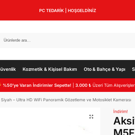
PC TEDARİK | HOŞGELDİNİZ
üvenlik
Kozmetik & Kişisel Bakım
Oto & Bahçe & Yapı
S
%50’ye Varan İndirimler Sepette!
|
3.000 ₺
Üzeri Tüm Alışverişler
Siyah – Ultra HD WiFi Panoramik Gözetleme ve Motosiklet Kamerası
İndirim!
Aks
M5F 