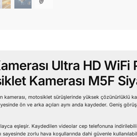
amerası Ultra HD WiFi
iklet Kamerası M5F Si
 kamerası, motosiklet sürüşlerinde yüksek çözünürlüklü k
sayesinde ön ve arka açıları aynı anda kaydeder. Geniş görüş 
layca eşleşir. Kaydedilen videolar cep telefonuna indirilebili
ı sayesinde zorlu hava koşullarında dahi güvenle kullanılabil