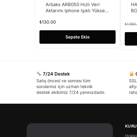
Arbaks ARB050 Hızlı Veri
HA
Aktarımı Iphone Işıklı Yüksek
BO
Hızlı Şarj Kablosu
₺
130.00
₺
1.960
Sepete Ekle
7/24 Destek
G
Satış öncesi ve sonrası tüm
SSL 
sorularınız için uzman teknik
alty
destek ekibimiz 7/24 yanınızdadır.
raha
KURU
Hakk