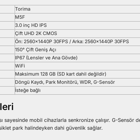
Torima
M5F
3.0 inç HD IPS
Çift UHD 2K CMOS
Ön: 2560×1440P 30FPS / Arka: 2560×1440P 30FPS
150° Çift Geniş Açı
IP67 (Lensler ve Ana Gövde)
WiFi
Maksimum 128 GB (SD kart dahil değildir)
Döngü Kaydı, Park Monitörü, WDR, G-Sensör
İsteğe bağlı
leri
 sayesinde mobil cihazlarla senkronize çalışır. G-Sensör de
osiklet park halindeyken dahi güvenlik sağlar.