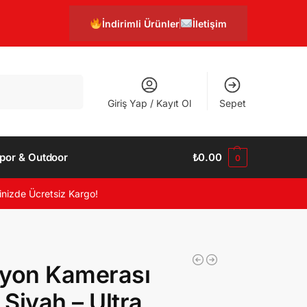
İndirimli Ürünler
İletişim
Ara
Giriş Yap / Kayıt Ol
Sepet
por & Outdoor
₺
0.00
0
inizde Ücretsiz Kargo!
iyon Kamerası
Siyah – Ultra