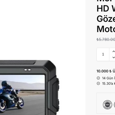
HD 
Göz
Moto
₺
5.780.0
10.000 ₺ Ü
14 Gün 
15.30’a 