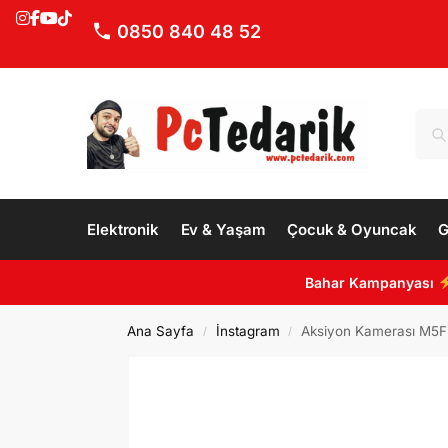
0850 840 48 52
Elektronik
Ev & Yaşam
Çocuk & Oyuncak
G
Bahar Kampanyası
Ana Sayfa
İnstagram
Aksiyon Kamerası M5F 
/
/