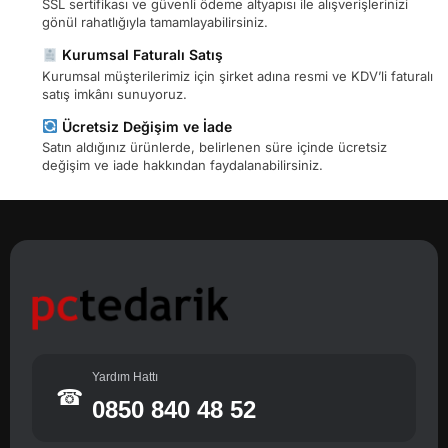
SSL sertifikası ve güvenli ödeme altyapısı ile alışverişlerinizi
gönül rahatlığıyla tamamlayabilirsiniz.
Kurumsal Faturalı Satış
Kurumsal müşterilerimiz için şirket adına resmi ve KDV’li faturalı
satış imkânı sunuyoruz.
Ücretsiz Değişim ve İade
Satın aldığınız ürünlerde, belirlenen süre içinde ücretsiz
değişim ve iade hakkından faydalanabilirsiniz.
Yardım Hattı
☎
0850 840 48 52