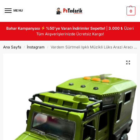
MENU
0
Bahar Kampanyası
%50’ye Varan İndirimler Sepette!
|
3.000 ₺
Üzeri
Tüm Alışverişlerinizde Ücretsiz Kargo!
Ana Sayfa
İnstagram
Vardem Sürtmeli Işıklı Müzikli Lüks Arazi Aracı 18CM
/
/