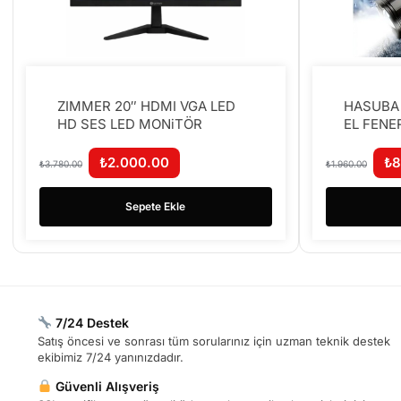
ZIMMER 20″ HDMI VGA LED
HASUBA 
HD SES LED MONiTÖR
EL FENE
₺
2.000.00
₺
8
₺
3.780.00
₺
1.960.00
Sepete Ekle
7/24 Destek
Satış öncesi ve sonrası tüm sorularınız için uzman teknik destek
ekibimiz 7/24 yanınızdadır.
Güvenli Alışveriş