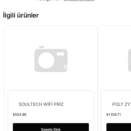
İlgili ürünler
SOULTECH WİFİ PRİZ
POLY ZY
₺
554.86
₺
1.109.71
Sepete Ekle