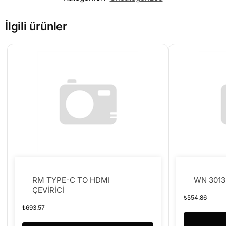
İlgili ürünler
RM TYPE-C TO HDMI
WN 3013
ÇEVİRİCİ
₺
554.86
₺
693.57