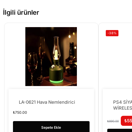
İlgili ürünler
-38%
LA-0621 Hava Nemlendirici
PS4 SİY
WİRELES
₺
750.00
₺
5
₺
890.00
Sepete Ekle