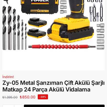
İndirim!
Zy-05 Metal Şanzıman Çift Akülü Şarjlı
Matkap 24 Parça Akülü Vidalama
₺
850.00
₺
1.395.00
-39%