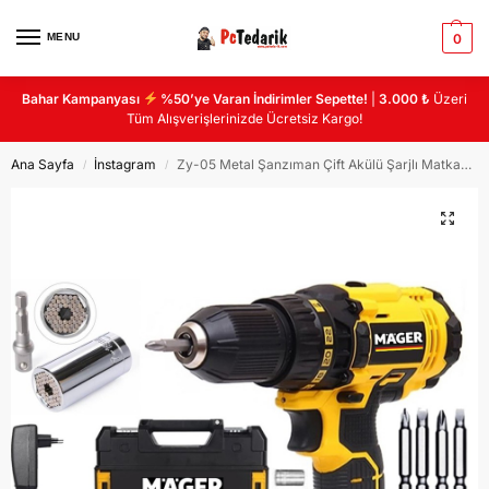
MENU
0
Bahar Kampanyası
%50’ye Varan İndirimler Sepette!
|
3.000 ₺
Üzeri
Tüm Alışverişlerinizde Ücretsiz Kargo!
Ana Sayfa
İnstagram
Zy-05 Metal Şanzıman Çift Akülü Şarjlı Matkap 24 Parça Akülü Vidalama
/
/