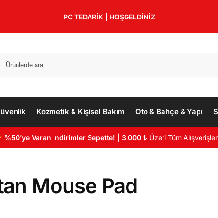
PC TEDARİK | HOŞGELDİNİZ
üvenlik
Kozmetik & Kişisel Bakım
Oto & Bahçe & Yapı
S
%50’ye Varan İndirimler Sepette!
|
3.000 ₺
Üzeri Tüm Alışverişler
tan Mouse Pad