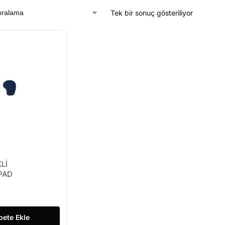
Tek bir sonuç gösteriliyor
Lİ
PAD
pete Ekle