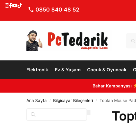
0850 840 48 52
Elektronik
Ev & Yaşam
Çocuk & Oyuncak
G
Bahar Kampanyası
Ana Sayfa
Bilgisayar Bileşenleri
Toptan Mouse Pad
/
/
Top
Ara