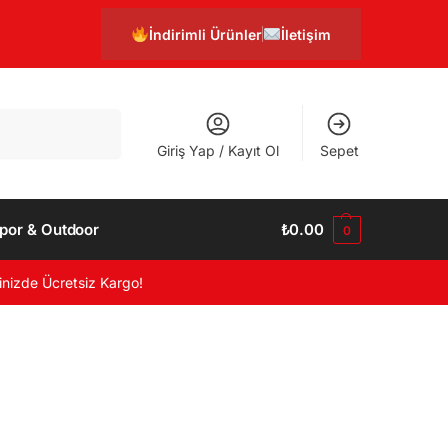
İndirimli Ürünler
İletişim
Ara
Giriş Yap / Kayıt Ol
Sepet
por & Outdoor
₺
0.00
0
inizde Ücretsiz Kargo!