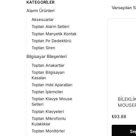
KATEGORILER
Alarm Ürünleri
Aksesuarlar
Toptan Alarm Setleri
Toptan Manyetik Kontak
Toptan Pır Dedektörü
Toptan Siren
Bilgisayar Bileşenleri
Toptan Anakartlar
Toptan Bilgisayarı
Kasaları
Toptan Hdd Aparatları
Toptan İşlemciler
BİLEKLİK
Toptan Klavye Mouse
Setleri
MOUSE
Toptan Klavyeleri
₺
93.88
Toptan Mikrofonlu
Kulaklıklar
Toptan Monitörler
Se