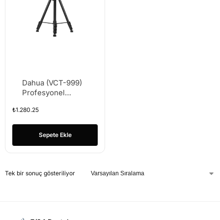
Dahua (VCT-999)
Profesyonel
Tripod Hidrolik
₺
1.280.25
Kafa
Sepete Ekle
Tek bir sonuç gösteriliyor