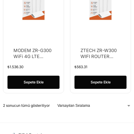
MODEM ZR-G300
ZTECH ZR-W300
WiFi 4G LTE
WIFI ROUTER
Router 3000MBPS
1WAN+3LAN
₺
1.536.30
₺
563.31
2.GHZ
300MBPS
Sepete Ekle
Sepete Ekle
2 sonucun tümü gösteriliyor