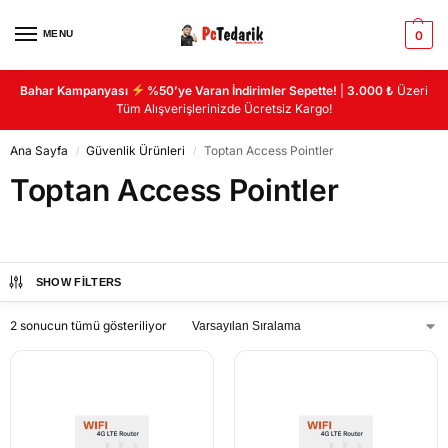
MENU
0
Bahar Kampanyası
%50’ye Varan İndirimler Sepette!
|
3.000 ₺
Üzeri
Tüm Alışverişlerinizde Ücretsiz Kargo!
Ana Sayfa
Güvenlik Ürünleri
Toptan Access Pointler
/
/
Toptan Access Pointler
SHOW FILTERS
2 sonucun tümü gösteriliyor