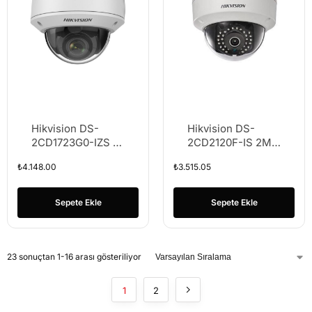
Hikvision DS-
Hikvision DS-
2CD1723G0-IZS 2
2CD2120F-IS 2MP
MP 2.8-12 mm
2.8MM 3DDNR
₺
4.148.00
₺
3.515.05
Lensli IR Dome IP
DWDR IR POE IP
Kamera
KAMERA
Sepete Ekle
Sepete Ekle
23 sonuçtan 1-16 arası gösteriliyor
1
2