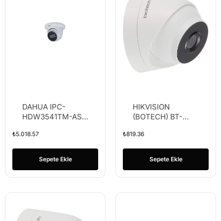
DAHUA IPC-
HIKVISION
HDW3541TM-AS-
(BOTECH) BT-
0280B 5Mp IP
IP133 3MP IP
₺
5.018.57
₺
819.36
Dome Sesli
2.8MM IP 30M IR
POE IK10 IP67
DOME KAMERA
Sepete Ekle
Sepete Ekle