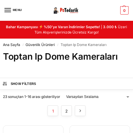
MENU
0
Bahar Kampanyası
%50’ye Varan İndirimler Sepette!
|
3.000 ₺
Üzeri
Tüm Alışverişlerinizde Ücretsiz Kargo!
Ana Sayfa
Güvenlik Ürünleri
Toptan Ip Dome Kameraları
/
/
Toptan Ip Dome Kameraları
SHOW FILTERS
23 sonuçtan 1-16 arası gösteriliyor
1
2