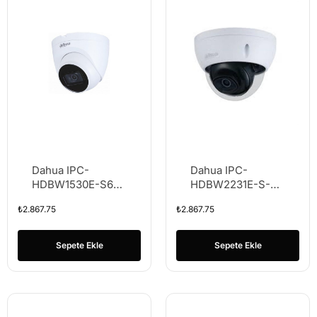
Dahua IPC-
Dahua IPC-
HDBW1530E-S6
HDBW2231E-S-
H265+ 5MP IP
0280B-S2 2MP
₺
2.867.75
₺
2.867.75
DOME METAL
H265+
KAMERA
STARLIGHT IP
DOME KAMERA
Sepete Ekle
Sepete Ekle