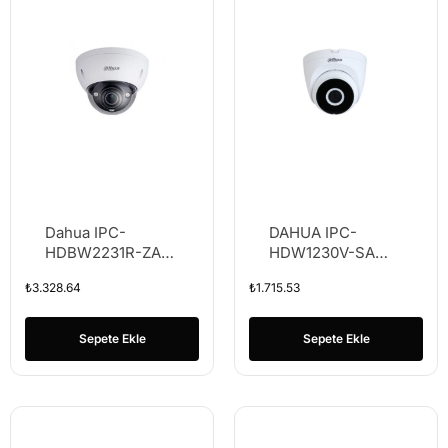
Dahua IPC-
DAHUA IPC-
HDBW2231R-ZAS-
HDW1230V-SA
27135 2MP IP
2MP 2.8MM SESLİ
₺
3.328.64
₺
1.715.53
Dome Kamera
IP DOME KAMERA
Sepete Ekle
Sepete Ekle