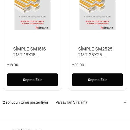
SİMPLE SM1616
SİMPLE SM2525
2MT 16X16
2MT 25X25
YAPIŞKANLI
YAPIŞKANLI
₺
18.00
₺
30.00
KABLO KANALI
KABLO KANALI
(K50)
(K25)
Sepete Ekle
Sepete Ekle
2 sonucun tümü gösteriliyor