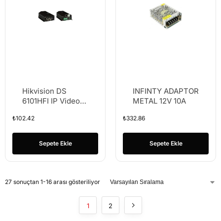
Hikvision DS
INFINTY ADAPTOR
6101HFI IP Video
METAL 12V 10A
Encoder
₺
102.42
₺
332.86
Sepete Ekle
Sepete Ekle
27 sonuçtan 1-16 arası gösteriliyor
1
2