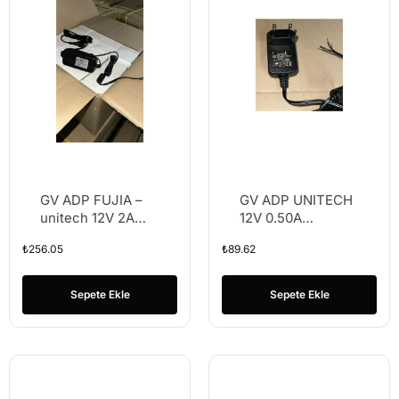
GV ADP FUJIA –
GV ADP UNITECH
unitech 12V 2A
12V 0.50A
ADAPTÖR 2
ADAPTÖR 0,50
₺
256.05
₺
89.62
AMPER TEYP
AMPER
FİŞLİ PLASTİK
Sepete Ekle
Sepete Ekle