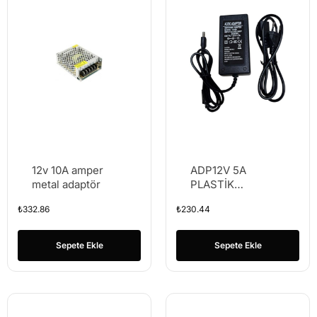
12v 10A amper
ADP12V 5A
metal adaptör
PLASTİK
ADAPTÖR
₺
332.86
₺
230.44
Sepete Ekle
Sepete Ekle