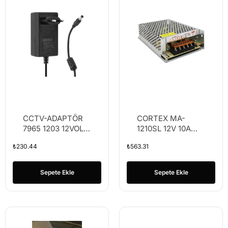
CCTV-ADAPTÖR
CORTEX MA-
7965 1203 12VOLT
1210SL 12V 10A
3AMPER DC
METAL ADAPTÖR
₺
230.44
₺
563.31
PLASTİK KASA
(SLİM)
ADAPTÖR(YERLİ
ÜRETİM)
Sepete Ekle
Sepete Ekle