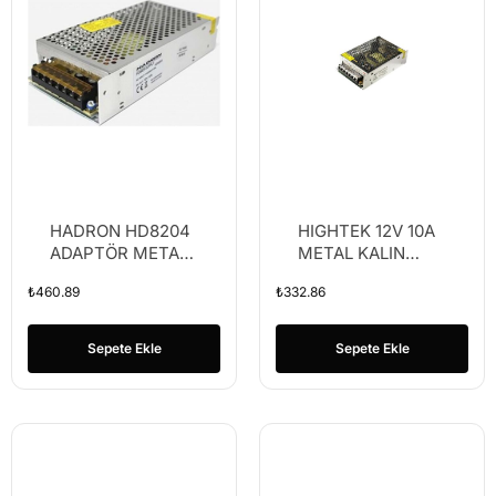
HADRON HD8204
HIGHTEK 12V 10A
ADAPTÖR METAL
METAL KALIN
12V 15A
KASA ADAPTÖR
₺
460.89
₺
332.86
20*10*4CM
(K60)
Sepete Ekle
Sepete Ekle