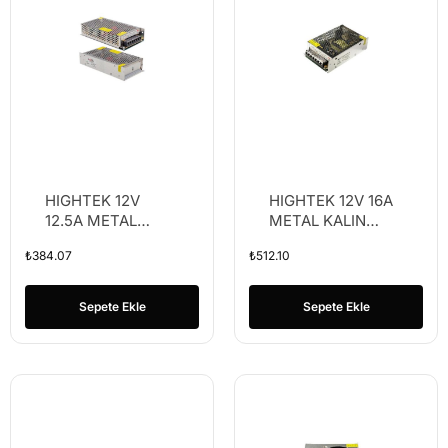
HIGHTEK 12V
HIGHTEK 12V 16A
12.5A METAL
METAL KALIN
KALIN KASA
KASA ADAPTÖR
₺
384.07
₺
512.10
ADAPTÖR (K50)
(K50)
Sepete Ekle
Sepete Ekle