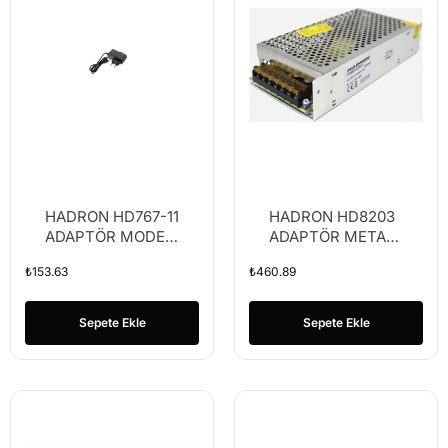
HADRON HD767-11
HADRON HD8203
ADAPTÖR MODEM
ADAPTÖR METAL
12V 1A 5.5*2.5
12V 10A
₺
153.63
₺
460.89
20*10*4CM
Sepete Ekle
Sepete Ekle