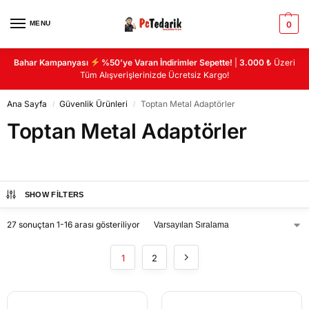
MENU
0
Bahar Kampanyası
%50’ye Varan İndirimler Sepette!
|
3.000 ₺
Üzeri
Tüm Alışverişlerinizde Ücretsiz Kargo!
Ana Sayfa
Güvenlik Ürünleri
Toptan Metal Adaptörler
/
/
Toptan Metal Adaptörler
SHOW FILTERS
27 sonuçtan 1-16 arası gösteriliyor
1
2