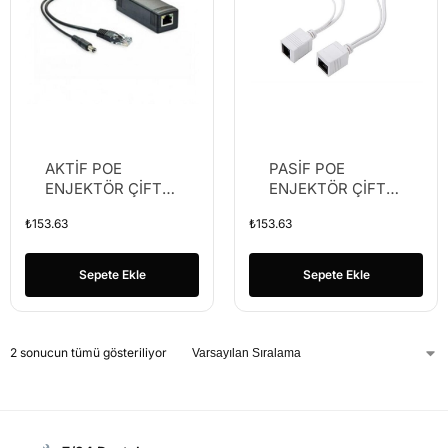
AKTİF POE
PASİF POE
ENJEKTÖR ÇİFTLİ
ENJEKTÖR ÇİFTLİ
KABLO SİYAH 24V
KABLO 12V
₺
153.63
₺
153.63
ÇIKIŞ F24100 80-
DESTEKLİ 30-
100MT
60MT
Sepete Ekle
Sepete Ekle
2 sonucun tümü gösteriliyor