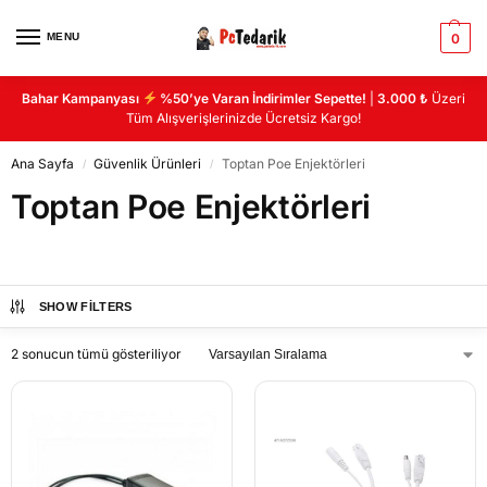
MENU
0
Bahar Kampanyası
%50’ye Varan İndirimler Sepette!
|
3.000 ₺
Üzeri
Tüm Alışverişlerinizde Ücretsiz Kargo!
Ana Sayfa
Güvenlik Ürünleri
Toptan Poe Enjektörleri
/
/
Toptan Poe Enjektörleri
SHOW FILTERS
2 sonucun tümü gösteriliyor