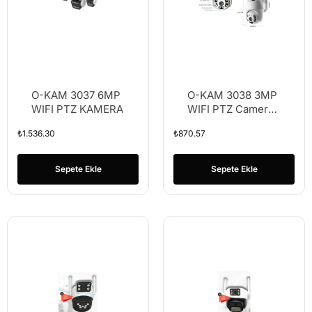
O-KAM 3037 6MP
O-KAM 3038 3MP
WIFI PTZ KAMERA
WIFI PTZ Camera,
2.5 inch 8Pcs
₺
1.536.30
₺
870.57
Leds Dual Light
Sepete Ekle
Sepete Ekle