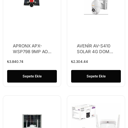
APRONX APX-
AVENİR AV-S410
WSP798 9MP AOV
SOLAR 4G DOME
4G SOLAR ÜÇ
PTZ KAMERA
₺
3.840.74
₺
2.304.44
KAMERA 2 SOLAR
PANEL 40 LED
PTZ
Sepete Ekle
Sepete Ekle