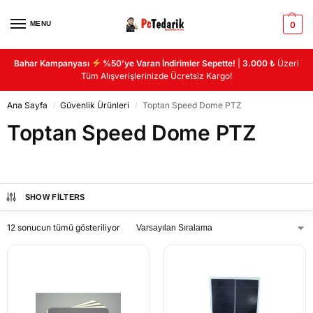
MENU
0
Bahar Kampanyası
%50’ye Varan İndirimler Sepette!
|
3.000 ₺
Üzeri
Tüm Alışverişlerinizde Ücretsiz Kargo!
Ana Sayfa
Güvenlik Ürünleri
Toptan Speed Dome PTZ
/
/
Toptan Speed Dome PTZ
SHOW FILTERS
12 sonucun tümü gösteriliyor