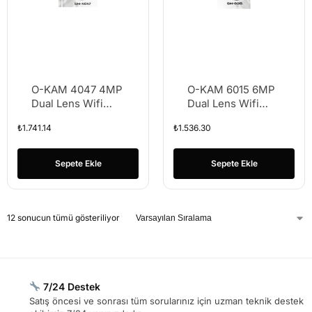
O-KAM 4047 4MP
O-KAM 6015 6MP
Dual Lens Wifi
Dual Lens Wifi
PTZ Cameras, 2.5
PTZ Cameras, 3.5
₺
1.741.14
₺
1.536.30
inch Dual Screen
inch Dual Screen
Image, 7Pcs Leds
Image, 15Pcs Leds
Dual Light
Dual Light
Sepete Ekle
Sepete Ekle
12 sonucun tümü gösteriliyor
7/24 Destek
Satış öncesi ve sonrası tüm sorularınız için uzman teknik destek