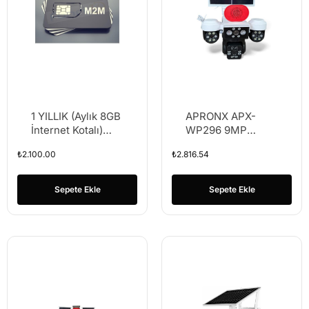
1 YILLIK (Aylık 8GB
APRONX APX-
İnternet Kotalı)
WP296 9MP
DATA Hattı –
3.6MM SOLAR
₺
2.100.00
₺
2.816.54
Taahhütsüz – 4g
WIFI ÜÇ KAMERA
Kameralar Türkcell
24 LED PTZ
HAT
Sepete Ekle
Sepete Ekle