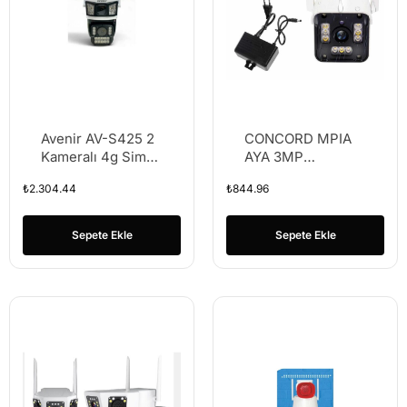
Avenir AV-S425 2
CONCORD MPIA
Kameralı 4g Sim
AYA 3MP
Kartlı Aov(Sürekli
OUTDOOR Wİ-Fİ
₺
2.304.44
₺
844.96
Kayıt) 6mp Solar
IP AKMERA
Sepete Ekle
Sepete Ekle