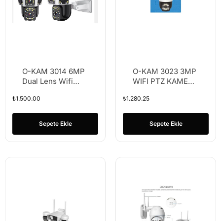
O-KAM 3014 6MP
O-KAM 3023 3MP
Dual Lens Wifi
WIFI PTZ KAMERA
Kamera
3.5” 23 PCS DUAL
₺
1.500.00
₺
1.280.25
LİGHT LED
Sepete Ekle
Sepete Ekle